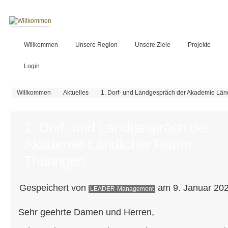
Willkommen
Unsere Region
Unsere Ziele
Projekte
Login
Sie sind hier
Willkommen
Aktuelles
1. Dorf- und Landgespräch der Akademie Län
1. Dorf- und Landgespräch der
Akademie Ländlicher Raum
Thüringen
Gespeichert von
am 9. Januar 202
LEADER-Management
Sehr geehrte Damen und Herren,