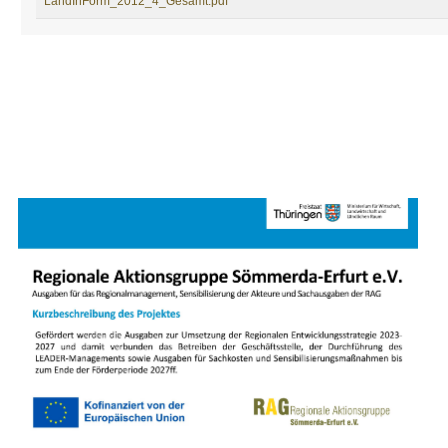
LandInForm_2012_4_Gesamt.pdf