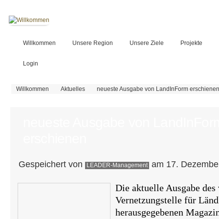
Willkommen
Unsere Region
Unsere Ziele
Projekte
Login
Sie sind hier
Willkommen
Aktuelles
neueste Ausgabe von LandInForm erschiene
neueste Ausgabe von LandInFor
erschienen
Gespeichert von
am 17. Dezember
LEADER-Management
Die aktuelle Ausgabe des
Vernetzungstelle für Län
herausgegebenen Magazi