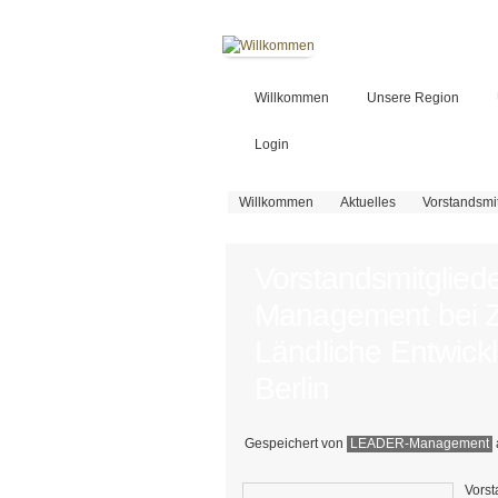
Willkommen
Unsere Region
Login
Sie sind hier
Willkommen
Aktuelles
Vorstandsmi
Vorstandsmitglie
Management bei Z
Ländliche Entwick
Berlin
Gespeichert von
LEADER-Management
Vors