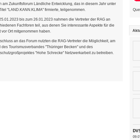
 am Zukunftsforum Ländliche Entwicklung, das in diesem Jahr unter
itel "LAND.KANN.KLIMA" firmierte, teilgenommen.
Que
5.01.2023 bis zum 26.01.2023 nahmen die Vertreter der RAG an
hiedenen Fachforen teil, aus denen Sie interessante Aspekte für die
Aktu
t vor Ort mitgenommen haben.
schluss an das Forum nutzten die RAG-Vertreter die Möglichkeit, am
 des Tourismusverbandes "Thüringer Becken" und des
schutzgroßprojektes "Hohe Schrecke" Netzwerkarbeit zu betreiben.
DVS
09.0