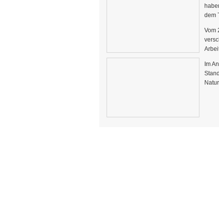
haben
dem T
Vom 2
versc
Arbei
Im An
Stand
Natur