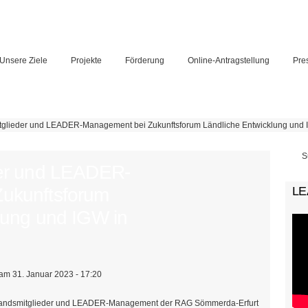
Unsere Ziele
Projekte
Förderung
Online-Antragstellung
Pre
tglieder und LEADER-Management bei Zukunftsforum Ländliche Entwicklung und I
Su
der und LEADER-
ukunftsforum
LE
lung und IGW in
am 31. Januar 2023 - 17:20
tandsmitglieder und LEADER-Management der RAG Sömmerda-Erfurt