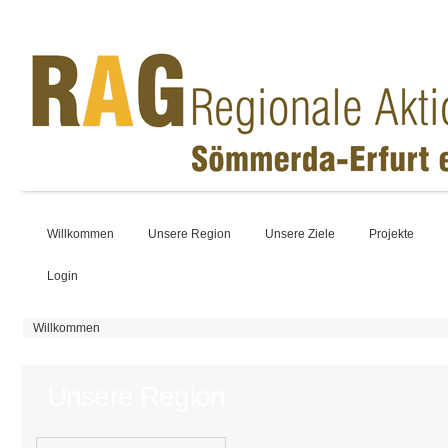
Willkommen
Unsere Region
Unsere Ziele
Projekte
Login
Sie sind hier
Willkommen
Unsere Region