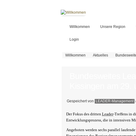
Willkommen
Unsere Region
Login
Sie sind hier
Willkommen
Aktuelles
Bundesweite
Bundesweites Lead
Kissingen am 29. 
Gespeichert von
LEADER-Management
Der Fokus des dritten
Leader
-Treffens in d
Entwicklungsprozess, die in intensiven M
Angeboten werden sechs parallel laufend
Finanzierung des Regionalmanagements mi