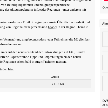
 von Beteiligungsformen und zielgruppenspezifische
Que
ung des Akteursspektrums in
Leader
-Regionen - unter anderem mit
nisationsformen für Aktionsgruppen sowie Öffentlichkeitsarbeit und
Aktu
nnung von Regionalmanagements und
Leader
in der Region Thema in
r Veranstaltung angeboten, sodass jeder Teilnehmer die Möglichkeit
seinanderzusetzen.
nehmer auf den neuesten Stand der Entwicklungen auf EU-, Bundes-
erierte Expertenrunde Tipps und Empfehlungen zu den neuen
ie Regionen schon bald in Angriff nehmen müssen.
finden
hier.
Größe
71.13 KB
DVS
09.0