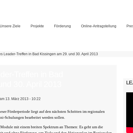
Unsere Ziele
Projekte
Förderung
Online-Antragstellung
Pre
s Leader-Treffen in Bad Kissingen am 29. und 30. April 2013
Su
er-Treffen in Bad
und 30. April 2013
LE
am 13. März 2013 - 10:22
ieser Förderperiode liegt auf den nächsten Schritten im regionalen
ini-Schulungen bearbeitet werden sollen.
e Module mit einem breiten Spektrum an Themen: Es geht um die
t und ohne Förderung, um Ziele und den Aktionsplan im Regionalen