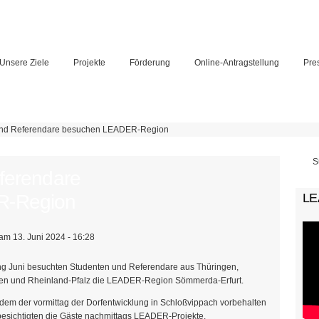
Unsere Ziele
Projekte
Förderung
Online-Antragstellung
Pre
und Referendare besuchen LEADER-Region
Su
ferendare
R-Region
LE
am 13. Juni 2024 - 16:28
g Juni besuchten Studenten und Referendare aus Thüringen,
en und Rheinland-Pfalz die LEADER-Region Sömmerda-Erfurt.
em der vormittag der Dorfentwicklung in Schloßvippach vorbehalten
besichtigten die Gäste nachmittags LEADER-Projekte.