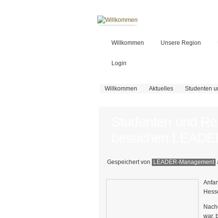
Willkommen
Unsere Region
Login
Sie sind hier
Willkommen
Aktuelles
Studenten 
Studenten und Re
besuchen LEADE
Gespeichert von
LEADER-Management
Anfan
Hess
Nachd
war, 