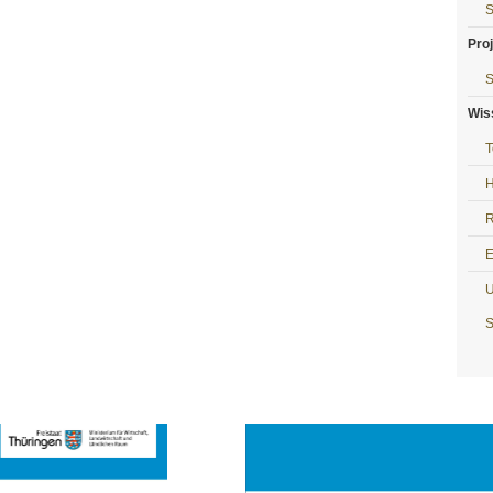
S
Pro
S
Wis
T
H
R
E
U
S