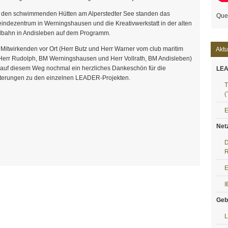
 den schwimmenden Hütten am Alperstedter See standen das
Que
ndezentrum in Werningshausen und die Kreativwerkstatt in der alten
lbahn in Andisleben auf dem Programm.
 Mitwirkenden vor Ort (Herr Butz und Herr Warner vom club maritim
Aktu
 Herr Rudolph, BM Werningshausen und Herr Vollrath, BM Andisleben)
auf diesem Weg nochmal ein herzliches Dankeschön für die
LEA
terungen zu den einzelnen LEADER-Projekten.
T
(
Net
D
R
E
I
Geb
L