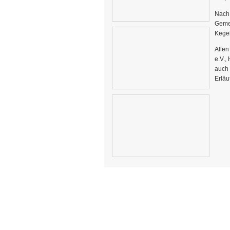
Nach
Gemei
Kege
Allen
e.V.,
auch 
Erläu