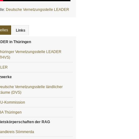
lle:
Deutsche Vernetzungsstelle LEADER
elles
Links
(aktiver Reiter)
DER in Thüringen
hüringer Vernetzungsstelle LEADER
THVS)
ELER
zwerke
eutsche Vernetzungsstelle ländlicher
äume (DVS)
U-Kommission
BA Thüringen
ietskörperschaften der RAG
andkreis Sömmerda