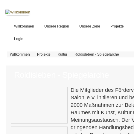
Willkommen
Unsere Region
Unsere Ziele
Projekte
Login
Sie sind hier
Willkommen
Projekte
Kultur
Roldisleben - Spiegelarche
Roldisleben - Spiegelarche
Die Mitglieder des Förder
Salon' e.V. initiieren und 
2000 Maßnahmen zur Bele
Raumes mit Kunst, Kultur
Meinungsaustausch. Der Ve
dringenden Handlungsbedar