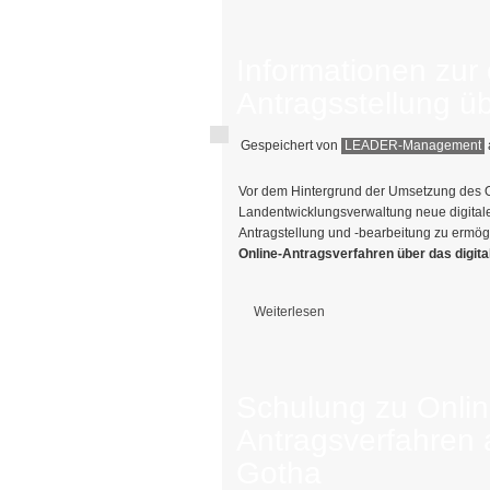
Informationen zur 
Antragsstellung 
Gespeichert von
LEADER-Management
Vor dem Hintergrund der Umsetzung des O
Landentwicklungsverwaltung neue digitale W
Antragstellung und -bearbeitung zu ermögl
Online-Antragsverfahren über das digita
Weiterlesen
über Informationen zur online-Antrag
Schulung zu Onlin
Antragsverfahren 
Gotha