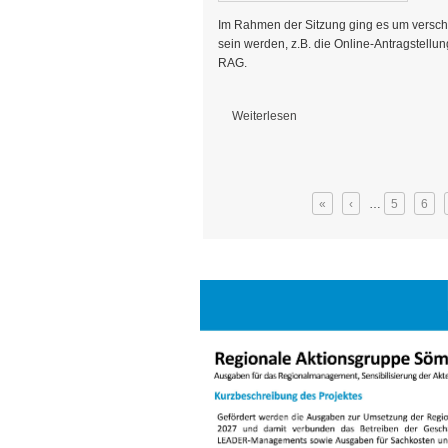
Im Rahmen der Sitzung ging es um verschi
sein werden, z.B. die Online-Antragstell
RAG.
Weiterlesen
über RAG-Vorstand tagt in Vogelsberg
Seiten
«
‹
…
5
6