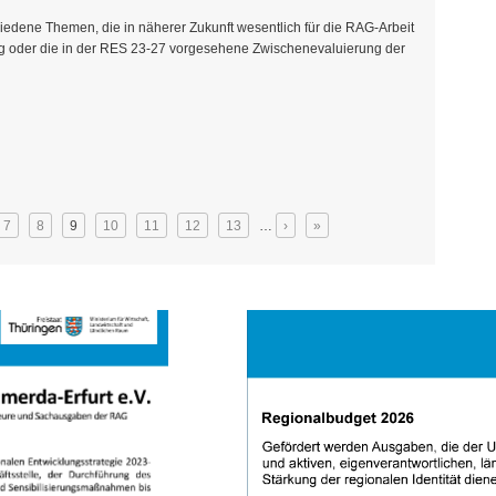
edene Themen, die in näherer Zukunft wesentlich für die RAG-Arbeit
ung oder die in der RES 23-27 vorgesehene Zwischenevaluierung der
er Arche
7
8
9
10
11
12
13
…
›
»