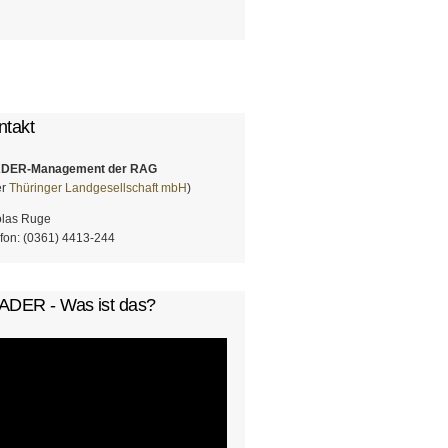
chformular
ntakt
DER-Management der RAG
er
Thüringer Landgesellschaft mbH
)
olas Ruge
fon: (0361) 4413-244
ADER - Was ist das?