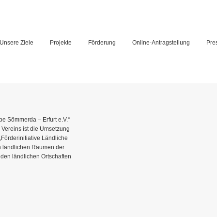
Unsere Ziele
Projekte
Förderung
Online-Antragstellung
Pre
e Sömmerda – Erfurt e.V.“
 Vereins ist die Umsetzung
örderinitiative Ländliche
en ländlichen Räumen der
en ländlichen Ortschaften