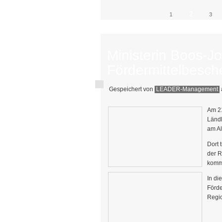
2
1
3
Ministerin Boos-J
Fördermittelbesch
Gespeichert von
LEADER-Management
Am 21
Ländl
am Al
Dort 
der R
komm
In d
Förde
Regi