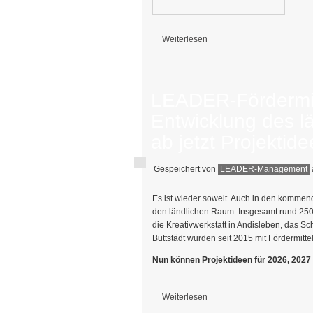
Weiterlesen
über Ministerin Boos-John übergibt Fö
LEADER-Fördermitt
Entwicklung des l
ab jetzt Projektid
Gespeichert von
LEADER-Management
Es ist wieder soweit. Auch in den kommend
den ländlichen Raum. Insgesamt rund 250
die Kreativwerkstatt in Andisleben, das 
Buttstädt wurden seit 2015 mit Fördermittel
Nun können Projektideen für 2026, 2027
Weiterlesen
über LEADER-Fördermittel für die Entw