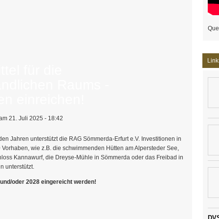
Que
rdermittelbescheide
Link
el für die
ändlichen Raums -
een einreichen!
am 21. Juli 2025 - 18:42
en Jahren unterstützt die RAG Sömmerda-Erfurt e.V. Investitionen in
 Vorhaben, wie z.B. die schwimmenden Hütten am Alpersteder See,
Schloss Kannawurf, die Dreyse-Mühle in Sömmerda oder das Freibad in
n unterstützt.
 und/oder 2028 eingereicht werden!
DVS
icklung des ländlichen Raums - ab jetzt Projektideen einreichen!