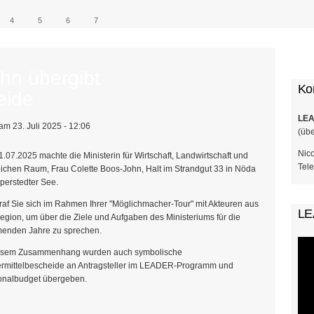
4
5
6
7
Su
ohn übergibt
Ko
eide
LEA
am 23. Juli 2025 - 12:06
(üb
Nic
.07.2025 machte die Ministerin für Wirtschaft, Landwirtschaft und
Tele
ichen Raum, Frau Colette Boos-John, Halt im Strandgut 33 in Nöda
perstedter See.
traf Sie sich im Rahmen Ihrer "Möglichmacher-Tour" mit Akteuren aus
LE
egion, um über die Ziele und Aufgaben des Ministeriums für die
enden Jahre zu sprechen.
iesem Zusammenhang wurden auch symbolische
rmittelbescheide an Antragsteller im LEADER-Programm und
onalbudget übergeben.