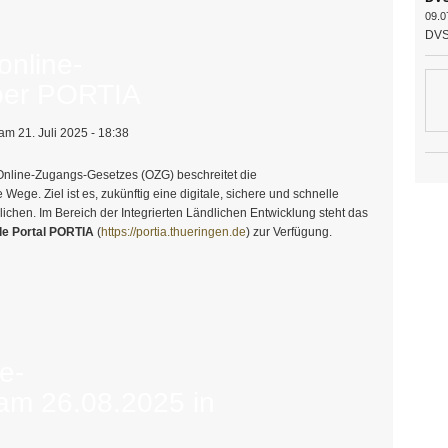
09.0
DVS 
online-
über PORTIA
am 21. Juli 2025 - 18:38
nline-Zugangs-Gesetzes (OZG) beschreitet die
ege. Ziel ist es, zukünftig eine digitale, sichere und schnelle
ichen. Im Bereich der Integrierten Ländlichen Entwicklung steht das
le Portal PORTIA
(
https://portia.thueringen.de
) zur Verfügung.
sstellung über PORTIA
e-
am 26.08.2025 in