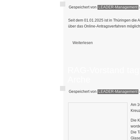
Gespeichert von
LEADER-Management
Seit dem 01.01.2025 ist in Thüringen die
über das Online-Antragsverfahren möglich
Weiterlesen
über Schulung zu Online-Antragsverf
RAG-Vorstand tagt
Arche
Gespeichert von
LEADER-Management
Am 16
Kreuz
Die K
word
Die T
Glase