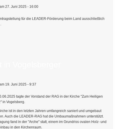
am 27. Juni 2025 - 16:00
 Antragstellung für die LEADER-Förderung beim Land ausschließlich
.
ahren am 26.08.2025 in Gotha
 in Vogelsberger
am 19. Juni 2025 - 9:37
.06.2025 tagte der Vorstand der RAG in der Kirche "Zum Heiligen
" in Vogelsberg.
irche ist in den letzten Jahren umfangreich saniert und umgebaut
en. Auch die LEADER-RAG hat die Umbaumaßnahmen unterstützt.
agung fand in der "Arche" statt, einem im Grundriss ovalen Holz- und
inbau in den Kirchenraum.