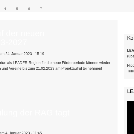
4
5
6
7
Su
uf der neuen
Ko
23-2027
LEA
am 24. Januar 2023 - 15:19
(üb
rt als LEADER-Region für die neue Förderperiode können wieder
Nic
nd Vereine bis zum 21.02.2023 am Projektaufruf teilnehmen!
Tele
LE
Förderperiode 2023-2027
mlung der RAG tagt
am 4. Januar 2023 - 11:45