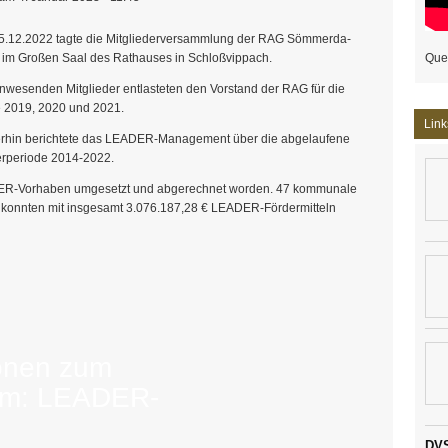
5.12.2022 tagte die Mitgliederversammlung der RAG Sömmerda-
t im Großen Saal des Rathauses in Schloßvippach.
Que
nwesenden Mitglieder entlasteten den Vorstand der RAG für die
 2019, 2020 und 2021.
Link
erhin berichtete das LEADER-Management über die abgelaufene
rperiode 2014-2022.
ER-Vorhaben umgesetzt und abgerechnet worden. 47 kommunale
 konnten mit insgesamt 3.076.187,28 € LEADER-Fördermitteln
tagt in Schloßvippach
ionen zum
m: LEADER-
!
DVS