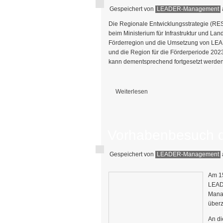
Gespeichert von
LEADER-Management
Die Regionale Entwicklungsstrategie (R
beim Ministerium für Infrastruktur und Lan
Förderregion und die Umsetzung von LEAD
und die Region für die Förderperiode 202
kann dementsprechend fortgesetzt werden
Weiterlesen
über Aktuelle Informationen zum LE
Vorhabenbesuch d
Gespeichert von
LEADER-Management
Am 15
LEADE
Mana
über
An di