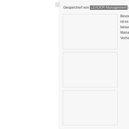
Gespeichert von
LEADER-Management
Bevor
ist e
besu
Manag
Vorha