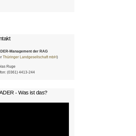
chformular
ntakt
DER-Management der RAG
er
Thüringer Landgesellschaft mbH
)
olas Ruge
fon: (0361) 4413-244
ADER - Was ist das?