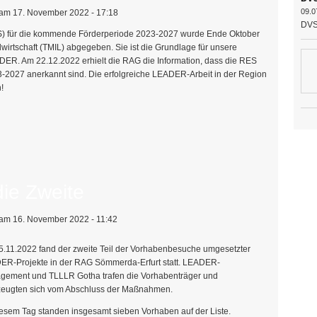
09.0
am 17. November 2022 - 17:18
DVS 
ES) für die kommende Förderperiode 2023-2027 wurde Ende Oktober
dwirtschaft (TMIL) abgegeben. Sie ist die Grundlage für unsere
ER. Am 22.12.2022 erhielt die RAG die Information, dass die RES
3-2027 anerkannt sind. Die erfolgreiche LEADER-Arbeit in der Region
!
ADER-Programm: LEADER-Region anerkannt!
ie Zweite
am 16. November 2022 - 11:42
.11.2022 fand der zweite Teil der Vorhabenbesuche umgesetzter
R-Projekte in der RAG Sömmerda-Erfurt statt. LEADER-
gement und TLLLR Gotha trafen die Vorhabenträger und
zeugten sich vom Abschluss der Maßnahmen.
esem Tag standen insgesamt sieben Vorhaben auf der Liste.