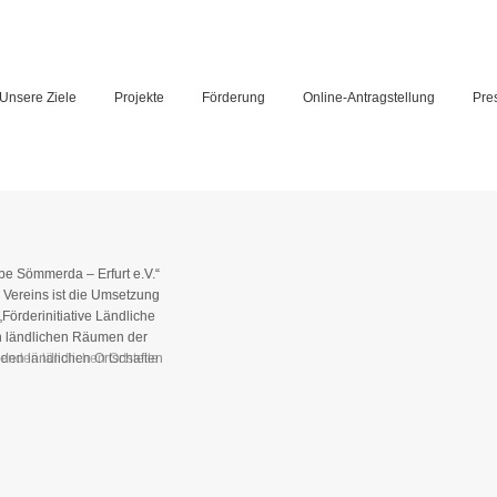
Unsere Ziele
Projekte
Förderung
Online-Antragstellung
Pre
e Sömmerda – Erfurt e.V.“
 Vereins ist die Umsetzung
örderinitiative Ländliche
en ländlichen Räumen der
en ländlichen Ortschaften