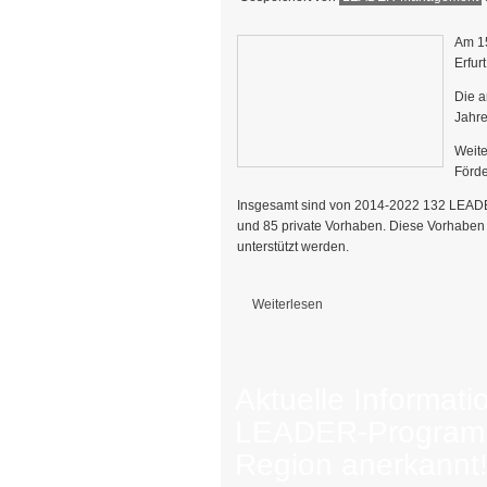
Am 1
Erfur
Die a
Jahre
Weit
Förde
Insgesamt sind von 2014-2022 132 LEAD
und 85 private Vorhaben. Diese Vorhaben
unterstützt werden.
Weiterlesen
über Mitgliederversammlung der RAG 
Aktuelle Informat
LEADER-Program
Region anerkannt