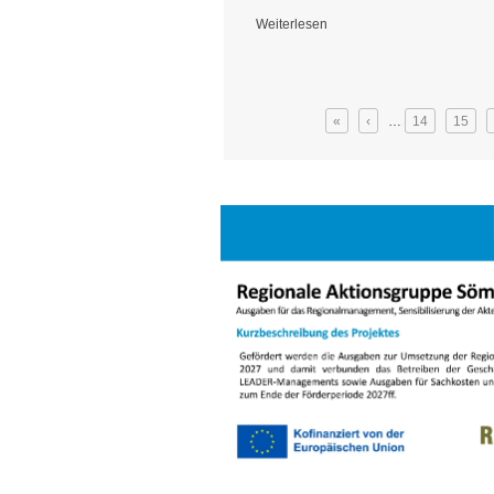
Weiterlesen
über Vorhabenbesuch mit dem TLLLR 
Seiten
«
‹
…
14
15