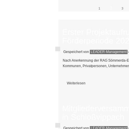
2
1
3
Erster Projektaufr
Förderperiode 20
Gespeichert von
LEADER-Management
Nach Anerkennung der RAG Sömmerda-Erfu
Kommunen, Privatpersonen, Unternehmen u
Weiterlesen
über Erster Projektaufruf der neuen 
Mitgliederversam
in Schloßvippach
Gespeichert von
LEADER-Management