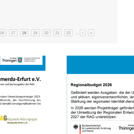
durchgeführt
16
17
18
19
20
21
22
…
›
»